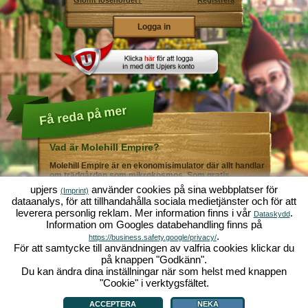
Glömt lösenordet?
Registrera
Få reda på mer
Vad är Molehill Empire?
Molehill Empire är en ekonomisimulator där allt handlar
om trädgården som mikrokosmos. Som gratis
webbläsarspel fungerar det i din webbläsare - helt utan
upjers
använder cookies på sina webbplatser för
(Imprint)
ytterligare nedladdningar eller programinstallationer! I
dataanalys, för att tillhandahålla sociala medietjänster och för att
rollen som trädgårdsmästare skapar du ditt eget gröna
leverera personlig reklam. Mer information finns i vår
.
paradis. Plantera! Vattna! Skörda! Du väljer mellan alla
Dataskydd
Information om Googles databehandling finns på
möjliga olika grönsaker och frukter: tomater och
jordgubbar - eller kanske hellre morötter och sallad?
.
https://business.safety.google/privacy/
Gurka och broccoli? Äsch - varför inte fylla ditt
För att samtycke till användningen av valfria cookies klickar du
trädgårdsland med lite av varje!? Besök städerna
på knappen "Godkänn".
Grönadal och Metropola för att handla med andra
Du kan ändra dina inställningar när som helst med knappen
spelare. Köp nya, spännande grödor och ge livet i
örtagården en extra krydda med exklusiva
"Cookie" i verktygsfältet.
Vad är Molehill Empire?
|
Bakgrund
|
Funktioner
|
Spelregler
|
Villkor
|
trädgårdsdekorationer. Uppfyll dina kunders önskemål
Allmänna villkor
|
Forum
|
Support
|
Redaktionell ruta
|
Webbläsarspel - Upjers.com
|
och var alltid mån om god grannsämja, så att inte din
Hantera Cookies
ACCEPTERA
NEKA