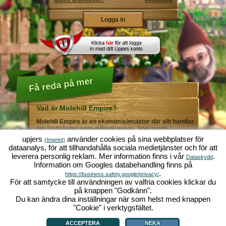
Glömt lösenordet?
Registrera
Få reda på mer
Vad är Molehill Empire?
Molehill Empire är en ekonomisimulator där allt handlar
om trädgården som mikrokosmos. Som gratis
webbläsarspel fungerar det i din webbläsare - helt utan
upjers
använder cookies på sina webbplatser för
(Imprint)
ytterligare nedladdningar eller programinstallationer! I
dataanalys, för att tillhandahålla sociala medietjänster och för att
rollen som trädgårdsmästare skapar du ditt eget gröna
leverera personlig reklam. Mer information finns i vår
.
paradis. Plantera! Vattna! Skörda! Du väljer mellan alla
Dataskydd
Information om Googles databehandling finns på
möjliga olika grönsaker och frukter: tomater och
jordgubbar - eller kanske hellre morötter och sallad?
.
https://business.safety.google/privacy/
Gurka och broccoli? Äsch - varför inte fylla ditt
För att samtycke till användningen av valfria cookies klickar du
trädgårdsland med lite av varje!? Besök städerna
på knappen "Godkänn".
Grönadal och Metropola för att handla med andra
Du kan ändra dina inställningar när som helst med knappen
spelare. Köp nya, spännande grödor och ge livet i
örtagården en extra krydda med exklusiva
"Cookie" i verktygsfältet.
Vad är Molehill Empire?
|
Bakgrund
|
Funktioner
|
Spelregler
|
Villkor
|
trädgårdsdekorationer. Uppfyll dina kunders önskemål
Allmänna villkor
|
Forum
|
Support
|
Redaktionell ruta
|
Webbläsarspel - Upjers.com
|
och var alltid mån om god grannsämja, så att inte din
Hantera Cookies
ACCEPTERA
NEKA