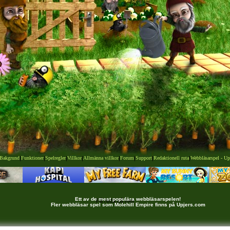
Bakgrund
|
Funktioner
|
Spelregler
|
Villkor
|
Allmänna villkor
|
Forum
|
Support
|
Redaktionell ruta
|
Webbläsarspel - Up
Ett av de mest populära webbläsarspelen!
Få reda på mer
Fler webbläsar spel som Molehill Empire finns på Upjers.com