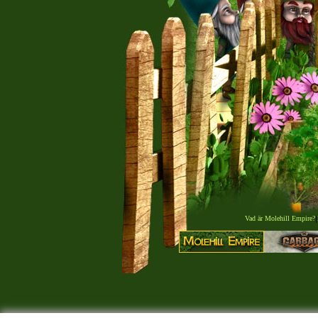
Vad är Molehill Empire?
|