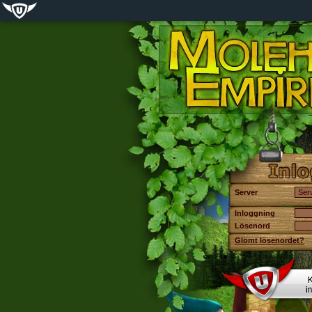
Server
Inloggning
Lösenord
Glömt lösenordet?