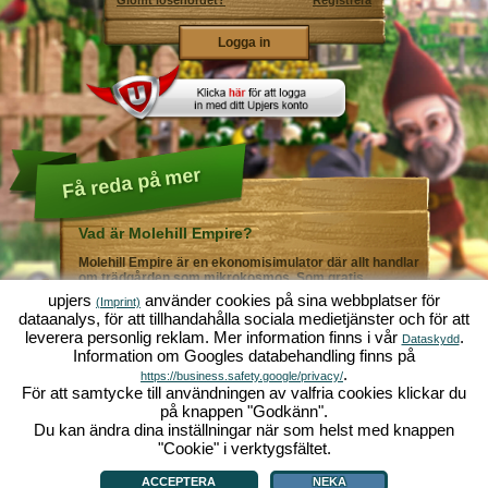
Glömt lösenordet?
Registrera
Få reda på mer
Vad är Molehill Empire?
Molehill Empire är en ekonomisimulator där allt handlar
om trädgården som mikrokosmos. Som gratis
webbläsarspel fungerar det i din webbläsare - helt utan
upjers
använder cookies på sina webbplatser för
(Imprint)
ytterligare nedladdningar eller programinstallationer! I
dataanalys, för att tillhandahålla sociala medietjänster och för att
rollen som trädgårdsmästare skapar du ditt eget gröna
leverera personlig reklam. Mer information finns i vår
.
paradis. Plantera! Vattna! Skörda! Du väljer mellan alla
Dataskydd
Information om Googles databehandling finns på
möjliga olika grönsaker och frukter: tomater och
jordgubbar - eller kanske hellre morötter och sallad?
.
https://business.safety.google/privacy/
Gurka och broccoli? Äsch - varför inte fylla ditt
För att samtycke till användningen av valfria cookies klickar du
trädgårdsland med lite av varje!? Besök städerna
på knappen "Godkänn".
Grönadal och Metropola för att handla med andra
Du kan ändra dina inställningar när som helst med knappen
spelare. Köp nya, spännande grödor och ge livet i
örtagården en extra krydda med exklusiva
"Cookie" i verktygsfältet.
Vad är Molehill Empire?
|
Bakgrund
|
Funktioner
|
Spelregler
|
Villkor
|
trädgårdsdekorationer. Uppfyll dina kunders önskemål
Allmänna villkor
|
Forum
|
Support
|
Redaktionell ruta
|
Webbläsarspel - Upjers.com
|
och var alltid mån om god grannsämja, så att inte din
Hantera Cookies
ACCEPTERA
NEKA