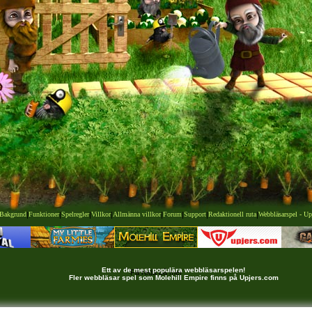
Bakgrund
|
Funktioner
|
Spelregler
|
Villkor
|
Allmänna villkor
|
Forum
|
Support
|
Redaktionell ruta
|
Webbläsarspel - Up
Ett av de mest populära webbläsarspelen!
Få reda på mer
Fler webbläsar spel som Molehill Empire finns på Upjers.com