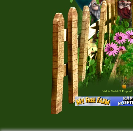
Vad är Molehill Empire?
|