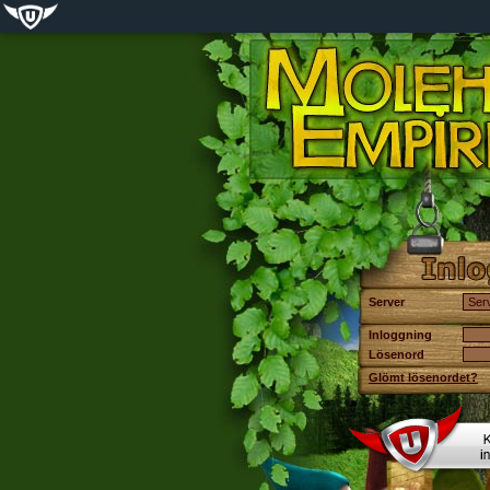
Server
Inloggning
Lösenord
Glömt lösenordet?