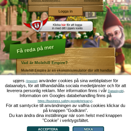
Glömt lösenordet?
Registrera
Få reda på mer
Vad är Molehill Empire?
Molehill Empire är en ekonomisimulator där allt handlar
om trädgården som mikrokosmos. Som gratis
webbläsarspel fungerar det i din webbläsare - helt utan
upjers
använder cookies på sina webbplatser för
(Imprint)
ytterligare nedladdningar eller programinstallationer! I
dataanalys, för att tillhandahålla sociala medietjänster och för att
rollen som trädgårdsmästare skapar du ditt eget gröna
leverera personlig reklam. Mer information finns i vår
.
paradis. Plantera! Vattna! Skörda! Du väljer mellan alla
Dataskydd
Information om Googles databehandling finns på
möjliga olika grönsaker och frukter: tomater och
jordgubbar - eller kanske hellre morötter och sallad?
.
https://business.safety.google/privacy/
Gurka och broccoli? Äsch - varför inte fylla ditt
För att samtycke till användningen av valfria cookies klickar du
trädgårdsland med lite av varje!? Besök städerna
på knappen "Godkänn".
Grönadal och Metropola för att handla med andra
Du kan ändra dina inställningar när som helst med knappen
spelare. Köp nya, spännande grödor och ge livet i
örtagården en extra krydda med exklusiva
"Cookie" i verktygsfältet.
Vad är Molehill Empire?
|
Bakgrund
|
Funktioner
|
Spelregler
|
Villkor
|
trädgårdsdekorationer. Uppfyll dina kunders önskemål
Allmänna villkor
|
Forum
|
Support
|
Redaktionell ruta
|
Webbläsarspel - Upjers.com
|
och var alltid mån om god grannsämja, så att inte din
Hantera Cookies
ACCEPTERA
NEKA