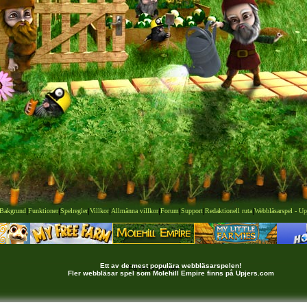
Bakgrund
|
Funktioner
|
Spelregler
|
Villkor
|
Allmänna villkor
|
Forum
|
Support
|
Redaktionell ruta
|
Webbläsarspel - Up
Ett av de mest populära webbläsarspelen!
Få reda på mer
Fler webbläsar spel som Molehill Empire finns på Upjers.com