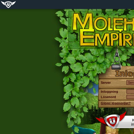
Server
Inloggning
Lösenord
Glömt lösenordet?