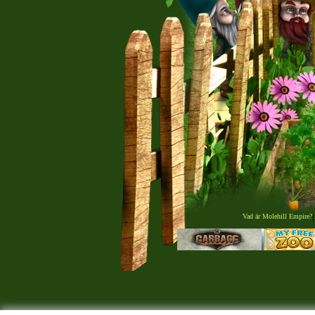
Vad är Molehill Empire?
|