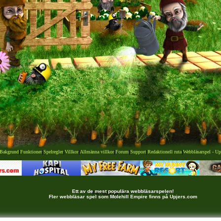
Bakgrund
|
Funktioner
|
Spelregler
|
Villkor
|
Allmänna villkor
|
Forum
|
Support
|
Redaktionell ruta
|
Webbläsarspel - Up
Ett av de mest populära webbläsarspelen!
Få reda på mer
Fler webbläsar spel som Molehill Empire finns på Upjers.com