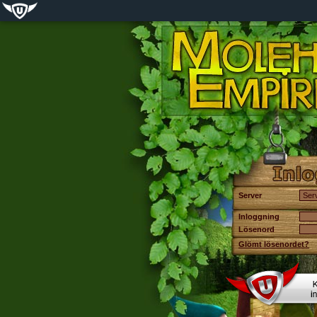
Server
Inloggning
Lösenord
Glömt lösenordet?