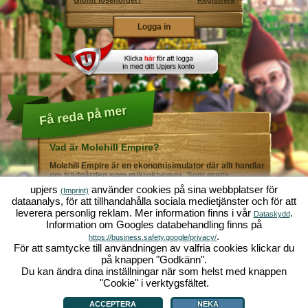
Glömt lösenordet?
Registrera
Få reda på mer
Vad är Molehill Empire?
Molehill Empire är en ekonomisimulator där allt handlar
om trädgården som mikrokosmos. Som gratis
webbläsarspel fungerar det i din webbläsare - helt utan
upjers
använder cookies på sina webbplatser för
(Imprint)
ytterligare nedladdningar eller programinstallationer! I
dataanalys, för att tillhandahålla sociala medietjänster och för att
rollen som trädgårdsmästare skapar du ditt eget gröna
leverera personlig reklam. Mer information finns i vår
.
paradis. Plantera! Vattna! Skörda! Du väljer mellan alla
Dataskydd
Information om Googles databehandling finns på
möjliga olika grönsaker och frukter: tomater och
jordgubbar - eller kanske hellre morötter och sallad?
.
https://business.safety.google/privacy/
Gurka och broccoli? Äsch - varför inte fylla ditt
För att samtycke till användningen av valfria cookies klickar du
trädgårdsland med lite av varje!? Besök städerna
på knappen "Godkänn".
Grönadal och Metropola för att handla med andra
Du kan ändra dina inställningar när som helst med knappen
spelare. Köp nya, spännande grödor och ge livet i
örtagården en extra krydda med exklusiva
"Cookie" i verktygsfältet.
Vad är Molehill Empire?
|
Bakgrund
|
Funktioner
|
Spelregler
|
Villkor
|
trädgårdsdekorationer. Uppfyll dina kunders önskemål
Allmänna villkor
|
Forum
|
Support
|
Redaktionell ruta
|
Webbläsarspel - Upjers.com
|
och var alltid mån om god grannsämja, så att inte din
Hantera Cookies
ACCEPTERA
NEKA