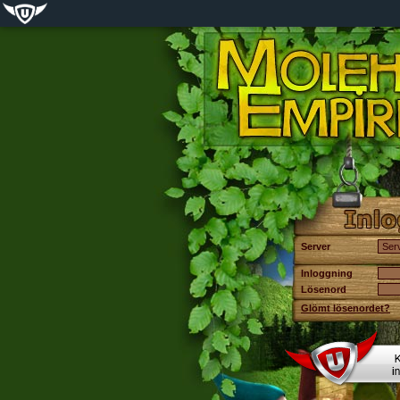
Server
Inloggning
Lösenord
Glömt lösenordet?