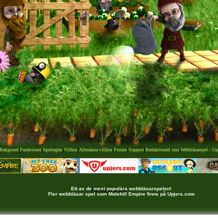
Bakgrund
|
Funktioner
|
Spelregler
|
Villkor
|
Allmänna villkor
|
Forum
|
Support
|
Redaktionell ruta
|
Webbläsarspel - Up
Ett av de mest populära webbläsarspelen!
Få reda på mer
Fler webbläsar spel som Molehill Empire finns på Upjers.com