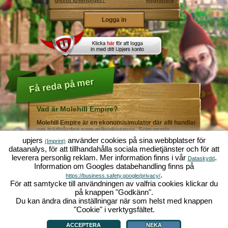
Glömt lösenordet?
Registrera
Få reda på mer
Vad är Molehill Empire?
Molehill Empire är en ekonomisimulator där allt handlar
om trädgården som mikrokosmos. Som gratis
webbläsarspel fungerar det i din webbläsare - helt utan
upjers
använder cookies på sina webbplatser för
(Imprint)
ytterligare nedladdningar eller programinstallationer! I
dataanalys, för att tillhandahålla sociala medietjänster och för att
rollen som trädgårdsmästare skapar du ditt eget gröna
leverera personlig reklam. Mer information finns i vår
.
paradis. Plantera! Vattna! Skörda! Du väljer mellan alla
Dataskydd
Information om Googles databehandling finns på
möjliga olika grönsaker och frukter: tomater och
jordgubbar - eller kanske hellre morötter och sallad?
.
https://business.safety.google/privacy/
Gurka och broccoli? Äsch - varför inte fylla ditt
För att samtycke till användningen av valfria cookies klickar du
trädgårdsland med lite av varje!? Besök städerna
på knappen "Godkänn".
Grönadal och Metropola för att handla med andra
Du kan ändra dina inställningar när som helst med knappen
spelare. Köp nya, spännande grödor och ge livet i
örtagården en extra krydda med exklusiva
"Cookie" i verktygsfältet.
Vad är Molehill Empire?
|
Bakgrund
|
Funktioner
|
Spelregler
|
Villkor
|
trädgårdsdekorationer. Uppfyll dina kunders önskemål
Allmänna villkor
|
Forum
|
Support
|
Redaktionell ruta
|
Webbläsarspel - Upjers.com
|
och var alltid mån om god grannsämja, så att inte din
Hantera Cookies
ACCEPTERA
NEKA