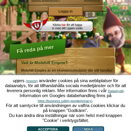
Glömt lösenordet?
Registrera
Få reda på mer
Vad är Molehill Empire?
Molehill Empire är en ekonomisimulator där allt handlar
om trädgården som mikrokosmos. Som gratis
webbläsarspel fungerar det i din webbläsare - helt utan
upjers
använder cookies på sina webbplatser för
(Imprint)
ytterligare nedladdningar eller programinstallationer! I
dataanalys, för att tillhandahålla sociala medietjänster och för att
rollen som trädgårdsmästare skapar du ditt eget gröna
leverera personlig reklam. Mer information finns i vår
.
paradis. Plantera! Vattna! Skörda! Du väljer mellan alla
Dataskydd
Information om Googles databehandling finns på
möjliga olika grönsaker och frukter: tomater och
jordgubbar - eller kanske hellre morötter och sallad?
.
https://business.safety.google/privacy/
Gurka och broccoli? Äsch - varför inte fylla ditt
För att samtycke till användningen av valfria cookies klickar du
trädgårdsland med lite av varje!? Besök städerna
på knappen "Godkänn".
Grönadal och Metropola för att handla med andra
Du kan ändra dina inställningar när som helst med knappen
spelare. Köp nya, spännande grödor och ge livet i
örtagården en extra krydda med exklusiva
"Cookie" i verktygsfältet.
Vad är Molehill Empire?
|
Bakgrund
|
Funktioner
|
Spelregler
|
Villkor
|
trädgårdsdekorationer. Uppfyll dina kunders önskemål
Allmänna villkor
|
Forum
|
Support
|
Redaktionell ruta
|
Webbläsarspel - Upjers.com
|
och var alltid mån om god grannsämja, så att inte din
Hantera Cookies
ACCEPTERA
NEKA