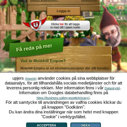
Glömt lösenordet?
Registrera
Få reda på mer
Vad är Molehill Empire?
Molehill Empire är en ekonomisimulator där allt handlar
om trädgården som mikrokosmos. Som gratis
webbläsarspel fungerar det i din webbläsare - helt utan
upjers
använder cookies på sina webbplatser för
(Imprint)
ytterligare nedladdningar eller programinstallationer! I
dataanalys, för att tillhandahålla sociala medietjänster och för att
rollen som trädgårdsmästare skapar du ditt eget gröna
leverera personlig reklam. Mer information finns i vår
.
paradis. Plantera! Vattna! Skörda! Du väljer mellan alla
Dataskydd
Information om Googles databehandling finns på
möjliga olika grönsaker och frukter: tomater och
jordgubbar - eller kanske hellre morötter och sallad?
.
https://business.safety.google/privacy/
Gurka och broccoli? Äsch - varför inte fylla ditt
För att samtycke till användningen av valfria cookies klickar du
trädgårdsland med lite av varje!? Besök städerna
på knappen "Godkänn".
Grönadal och Metropola för att handla med andra
Du kan ändra dina inställningar när som helst med knappen
spelare. Köp nya, spännande grödor och ge livet i
örtagården en extra krydda med exklusiva
"Cookie" i verktygsfältet.
Vad är Molehill Empire?
|
Bakgrund
|
Funktioner
|
Spelregler
|
Villkor
|
trädgårdsdekorationer. Uppfyll dina kunders önskemål
Allmänna villkor
|
Forum
|
Support
|
Redaktionell ruta
|
Webbläsarspel - Upjers.com
|
och var alltid mån om god grannsämja, så att inte din
Hantera Cookies
ACCEPTERA
NEKA