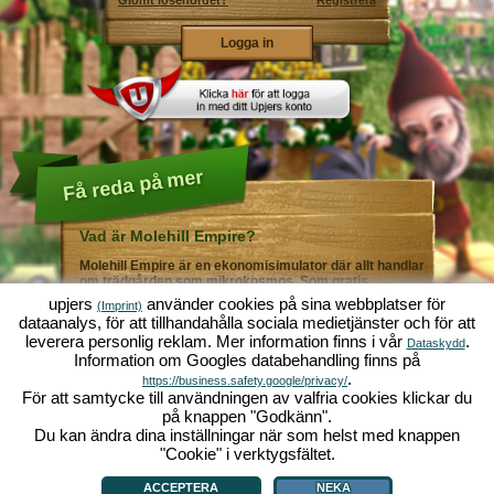
Glömt lösenordet?
Registrera
Få reda på mer
Vad är Molehill Empire?
Molehill Empire är en ekonomisimulator där allt handlar
om trädgården som mikrokosmos. Som gratis
webbläsarspel fungerar det i din webbläsare - helt utan
upjers
använder cookies på sina webbplatser för
(Imprint)
ytterligare nedladdningar eller programinstallationer! I
dataanalys, för att tillhandahålla sociala medietjänster och för att
rollen som trädgårdsmästare skapar du ditt eget gröna
leverera personlig reklam. Mer information finns i vår
.
paradis. Plantera! Vattna! Skörda! Du väljer mellan alla
Dataskydd
Information om Googles databehandling finns på
möjliga olika grönsaker och frukter: tomater och
jordgubbar - eller kanske hellre morötter och sallad?
.
https://business.safety.google/privacy/
Gurka och broccoli? Äsch - varför inte fylla ditt
För att samtycke till användningen av valfria cookies klickar du
trädgårdsland med lite av varje!? Besök städerna
på knappen "Godkänn".
Grönadal och Metropola för att handla med andra
Du kan ändra dina inställningar när som helst med knappen
spelare. Köp nya, spännande grödor och ge livet i
örtagården en extra krydda med exklusiva
"Cookie" i verktygsfältet.
Vad är Molehill Empire?
|
Bakgrund
|
Funktioner
|
Spelregler
|
Villkor
|
trädgårdsdekorationer. Uppfyll dina kunders önskemål
Allmänna villkor
|
Forum
|
Support
|
Redaktionell ruta
|
Webbläsarspel - Upjers.com
|
och var alltid mån om god grannsämja, så att inte din
Hantera Cookies
ACCEPTERA
NEKA