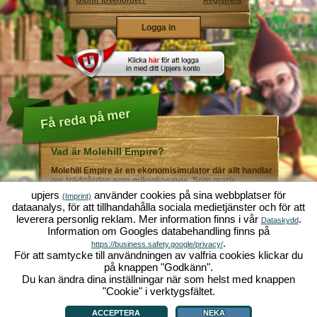
Glömt lösenordet?
Registrera
Få reda på mer
Vad är Molehill Empire?
Molehill Empire är en ekonomisimulator där allt handlar
om trädgården som mikrokosmos. Som gratis
webbläsarspel fungerar det i din webbläsare - helt utan
upjers
använder cookies på sina webbplatser för
(Imprint)
ytterligare nedladdningar eller programinstallationer! I
dataanalys, för att tillhandahålla sociala medietjänster och för att
rollen som trädgårdsmästare skapar du ditt eget gröna
leverera personlig reklam. Mer information finns i vår
.
paradis. Plantera! Vattna! Skörda! Du väljer mellan alla
Dataskydd
Information om Googles databehandling finns på
möjliga olika grönsaker och frukter: tomater och
jordgubbar - eller kanske hellre morötter och sallad?
.
https://business.safety.google/privacy/
Gurka och broccoli? Äsch - varför inte fylla ditt
För att samtycke till användningen av valfria cookies klickar du
trädgårdsland med lite av varje!? Besök städerna
på knappen "Godkänn".
Grönadal och Metropola för att handla med andra
Du kan ändra dina inställningar när som helst med knappen
spelare. Köp nya, spännande grödor och ge livet i
örtagården en extra krydda med exklusiva
"Cookie" i verktygsfältet.
Vad är Molehill Empire?
|
Bakgrund
|
Funktioner
|
Spelregler
|
Villkor
|
trädgårdsdekorationer. Uppfyll dina kunders önskemål
Allmänna villkor
|
Forum
|
Support
|
Redaktionell ruta
|
Webbläsarspel - Upjers.com
|
och var alltid mån om god grannsämja, så att inte din
Hantera Cookies
ACCEPTERA
NEKA