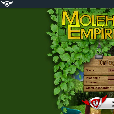
Server
Inloggning
Lösenord
Glömt lösenordet?