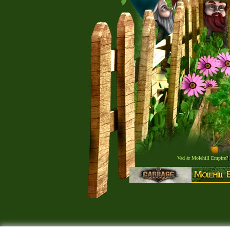
Vad är Molehill Empire?
|