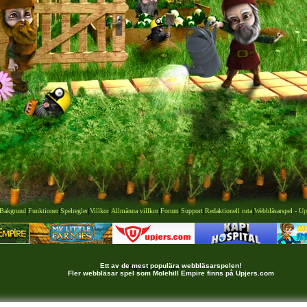
Bakgrund
|
Funktioner
|
Spelregler
|
Villkor
|
Allmänna villkor
|
Forum
|
Support
|
Redaktionell ruta
|
Webbläsarspel - Up
Ett av de mest populära webbläsarspelen!
Få reda på mer
Fler webbläsar spel som Molehill Empire finns på Upjers.com