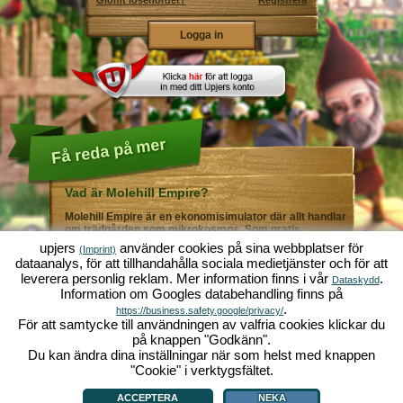
Glömt lösenordet?
Registrera
Få reda på mer
Vad är Molehill Empire?
Molehill Empire är en ekonomisimulator där allt handlar
om trädgården som mikrokosmos. Som gratis
webbläsarspel fungerar det i din webbläsare - helt utan
upjers
använder cookies på sina webbplatser för
(Imprint)
ytterligare nedladdningar eller programinstallationer! I
dataanalys, för att tillhandahålla sociala medietjänster och för att
rollen som trädgårdsmästare skapar du ditt eget gröna
leverera personlig reklam. Mer information finns i vår
.
paradis. Plantera! Vattna! Skörda! Du väljer mellan alla
Dataskydd
Information om Googles databehandling finns på
möjliga olika grönsaker och frukter: tomater och
jordgubbar - eller kanske hellre morötter och sallad?
.
https://business.safety.google/privacy/
Gurka och broccoli? Äsch - varför inte fylla ditt
För att samtycke till användningen av valfria cookies klickar du
trädgårdsland med lite av varje!? Besök städerna
på knappen "Godkänn".
Grönadal och Metropola för att handla med andra
Du kan ändra dina inställningar när som helst med knappen
spelare. Köp nya, spännande grödor och ge livet i
örtagården en extra krydda med exklusiva
"Cookie" i verktygsfältet.
Vad är Molehill Empire?
|
Bakgrund
|
Funktioner
|
Spelregler
|
Villkor
|
trädgårdsdekorationer. Uppfyll dina kunders önskemål
Allmänna villkor
|
Forum
|
Support
|
Redaktionell ruta
|
Webbläsarspel - Upjers.com
|
och var alltid mån om god grannsämja, så att inte din
Hantera Cookies
ACCEPTERA
NEKA