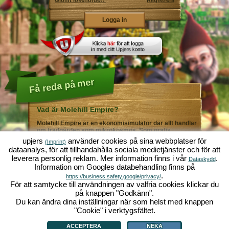
Glömt lösenordet?
Registrera
Få reda på mer
Vad är Molehill Empire?
Molehill Empire är en ekonomisimulator där allt handlar
om trädgården som mikrokosmos. Som gratis
webbläsarspel fungerar det i din webbläsare - helt utan
upjers
använder cookies på sina webbplatser för
(Imprint)
ytterligare nedladdningar eller programinstallationer! I
dataanalys, för att tillhandahålla sociala medietjänster och för att
rollen som trädgårdsmästare skapar du ditt eget gröna
leverera personlig reklam. Mer information finns i vår
.
paradis. Plantera! Vattna! Skörda! Du väljer mellan alla
Dataskydd
Information om Googles databehandling finns på
möjliga olika grönsaker och frukter: tomater och
jordgubbar - eller kanske hellre morötter och sallad?
.
https://business.safety.google/privacy/
Gurka och broccoli? Äsch - varför inte fylla ditt
För att samtycke till användningen av valfria cookies klickar du
trädgårdsland med lite av varje!? Besök städerna
på knappen "Godkänn".
Grönadal och Metropola för att handla med andra
Du kan ändra dina inställningar när som helst med knappen
spelare. Köp nya, spännande grödor och ge livet i
örtagården en extra krydda med exklusiva
"Cookie" i verktygsfältet.
Vad är Molehill Empire?
|
Bakgrund
|
Funktioner
|
Spelregler
|
Villkor
|
trädgårdsdekorationer. Uppfyll dina kunders önskemål
Allmänna villkor
|
Forum
|
Support
|
Redaktionell ruta
|
Webbläsarspel - Upjers.com
|
och var alltid mån om god grannsämja, så att inte din
Hantera Cookies
ACCEPTERA
NEKA