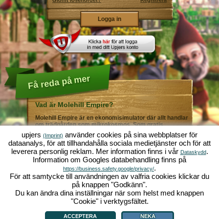
Glömt lösenordet?
Registrera
Få reda på mer
Vad är Molehill Empire?
Molehill Empire är en ekonomisimulator där allt handlar
om trädgården som mikrokosmos. Som gratis
webbläsarspel fungerar det i din webbläsare - helt utan
upjers
använder cookies på sina webbplatser för
(Imprint)
ytterligare nedladdningar eller programinstallationer! I
dataanalys, för att tillhandahålla sociala medietjänster och för att
rollen som trädgårdsmästare skapar du ditt eget gröna
leverera personlig reklam. Mer information finns i vår
.
paradis. Plantera! Vattna! Skörda! Du väljer mellan alla
Dataskydd
Information om Googles databehandling finns på
möjliga olika grönsaker och frukter: tomater och
jordgubbar - eller kanske hellre morötter och sallad?
.
https://business.safety.google/privacy/
Gurka och broccoli? Äsch - varför inte fylla ditt
För att samtycke till användningen av valfria cookies klickar du
trädgårdsland med lite av varje!? Besök städerna
på knappen "Godkänn".
Grönadal och Metropola för att handla med andra
Du kan ändra dina inställningar när som helst med knappen
spelare. Köp nya, spännande grödor och ge livet i
örtagården en extra krydda med exklusiva
"Cookie" i verktygsfältet.
Vad är Molehill Empire?
|
Bakgrund
|
Funktioner
|
Spelregler
|
Villkor
|
trädgårdsdekorationer. Uppfyll dina kunders önskemål
Allmänna villkor
|
Forum
|
Support
|
Redaktionell ruta
|
Webbläsarspel - Upjers.com
|
och var alltid mån om god grannsämja, så att inte din
Hantera Cookies
ACCEPTERA
NEKA