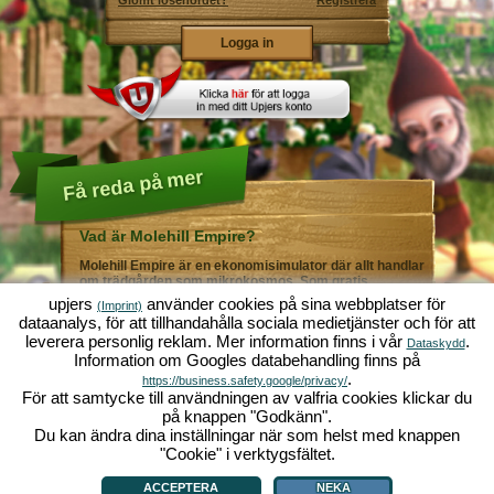
Glömt lösenordet?
Registrera
Få reda på mer
Vad är Molehill Empire?
Molehill Empire är en ekonomisimulator där allt handlar
om trädgården som mikrokosmos. Som gratis
webbläsarspel fungerar det i din webbläsare - helt utan
upjers
använder cookies på sina webbplatser för
(Imprint)
ytterligare nedladdningar eller programinstallationer! I
dataanalys, för att tillhandahålla sociala medietjänster och för att
rollen som trädgårdsmästare skapar du ditt eget gröna
leverera personlig reklam. Mer information finns i vår
.
paradis. Plantera! Vattna! Skörda! Du väljer mellan alla
Dataskydd
Information om Googles databehandling finns på
möjliga olika grönsaker och frukter: tomater och
jordgubbar - eller kanske hellre morötter och sallad?
.
https://business.safety.google/privacy/
Gurka och broccoli? Äsch - varför inte fylla ditt
För att samtycke till användningen av valfria cookies klickar du
trädgårdsland med lite av varje!? Besök städerna
på knappen "Godkänn".
Grönadal och Metropola för att handla med andra
Du kan ändra dina inställningar när som helst med knappen
spelare. Köp nya, spännande grödor och ge livet i
örtagården en extra krydda med exklusiva
"Cookie" i verktygsfältet.
Vad är Molehill Empire?
|
Bakgrund
|
Funktioner
|
Spelregler
|
Villkor
|
trädgårdsdekorationer. Uppfyll dina kunders önskemål
Allmänna villkor
|
Forum
|
Support
|
Redaktionell ruta
|
Webbläsarspel - Upjers.com
|
och var alltid mån om god grannsämja, så att inte din
Hantera Cookies
ACCEPTERA
NEKA